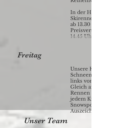
Reihenfolge begonnen
In der Hochsaison wird
Skirennen auch am Na
ab 13.30 Uhr durchgefü
Preisverteilung begin
14.45 Uhr.
Freitag
Unsere Kleinsten start
Schneemann-Rennen.
links vom Zauberteppi
Gleich anschliessend a
Rennen wird unser S
jedem Kind seine Swis
Snowsports League
Auszeichnung überrei
Unser Team