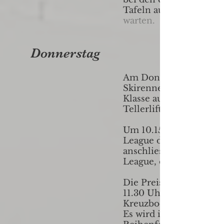
Tafeln auf den Skilehre
warten.
Donnerstag
Am Donnerstag findet 
Skirennen statt. Es wir
Klasse auf der linken S
Tellerlifts gestartet.
Um 10.15 Uhr eröffnet 
League das Rennen,
anschliessend startet d
League, dann die Blue 
Die Preisverteilung be
11.30 Uhr auf dem Sam
Kreuzboden.
Es wird in der gleichen