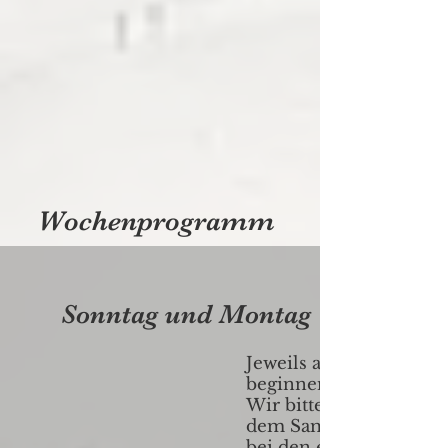
Wochenprogramm
Sonntag und Montag
Jeweils am Sonntag u
beginnen unsere Grup
Wir bitten Sie, rechtzei
dem Sammelplatz Kre
bei den entsprechende